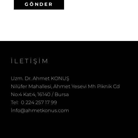
İLETIŞIM
Uzm. Dr. Ahmet KONUŞ
Nilüfer Mahallesi, Ahmet Yesevi Mh Piknik Cd
No:4 Kat:4, 16140 / Bursa
Tel: 0 224 257 17 99
İnfo@ahmetkonus.com