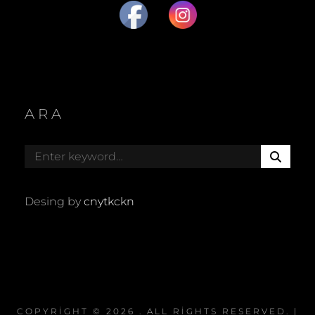
ARA
S
E
A
R
Desing by
cnytkckn
C
H
COPYRIGHT © 2026
. ALL RIGHTS RESERVED. |